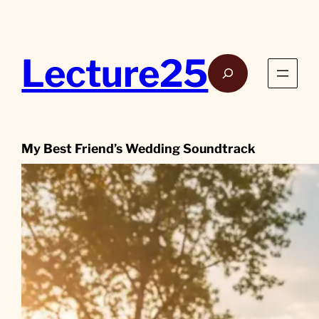
Aller
au
contenu
Lecture25
Rech
My Best Friend’s Wedding Soundtrack