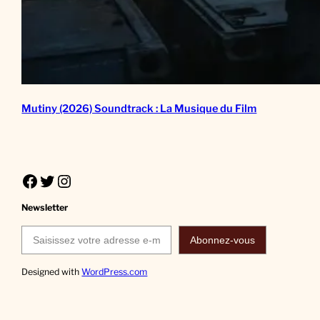
Mutiny (2026) Soundtrack : La Musique du Film
Facebook
Twitter
Instagram
Newsletter
Saisissez votre adresse e-mail…
Abonnez-vous
Designed with
WordPress.com