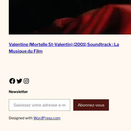
Valentine (Mortelle St-Valentin) (2001) Soundtrack : La
Musique du Film
Facebook
Twitter
Instagram
Newsletter
Saisissez votre adresse e-mail…
Abonnez-vous
Designed with
WordPress.com