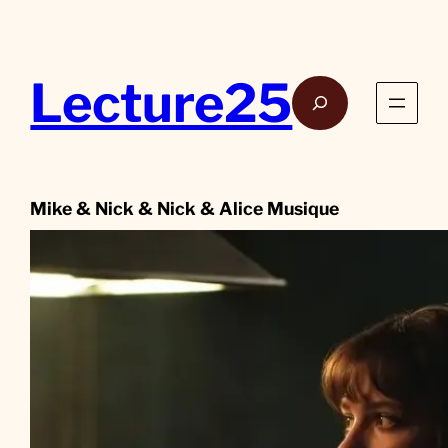
Aller
au
contenu
Lecture25
Rech
Mike & Nick & Nick & Alice Musique