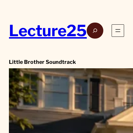
Aller
au
contenu
Lecture25
Rech
Little Brother Soundtrack