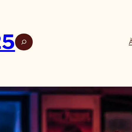
25
Rech