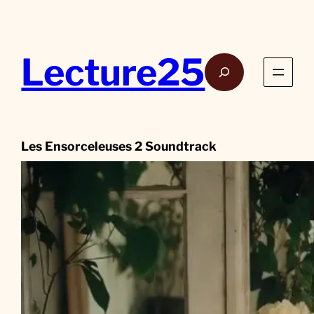
Aller
au
contenu
Lecture25
Rech
Les Ensorceleuses 2 Soundtrack