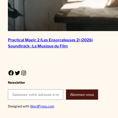
Practical Magic 2 (Les Ensorceleuses 2) (2026)
Soundtrack : La Musique du Film
Facebook
Twitter
Instagram
Newsletter
Saisissez votre adresse e-mail…
Abonnez-vous
Designed with
WordPress.com