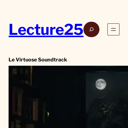
Aller
au
contenu
Lecture25
Rech
Le Virtuose Soundtrack