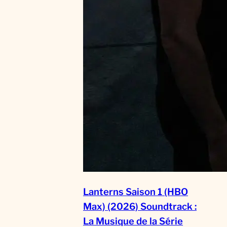
Lanterns Saison 1 (HBO
Max) (2026) Soundtrack :
La Musique de la Série