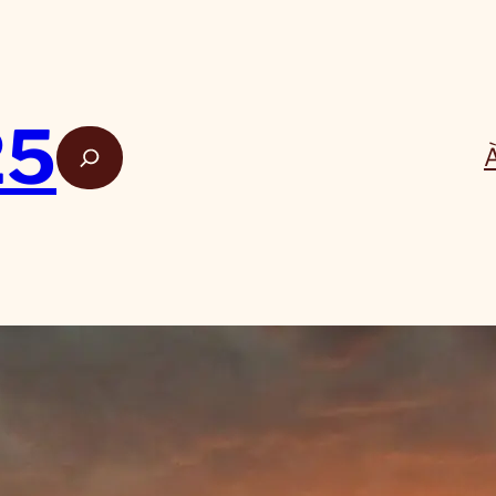
25
Rech