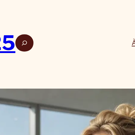
25
Rech