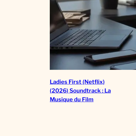
Ladies First (Netflix)
(2026) Soundtrack : La
Musique du Film