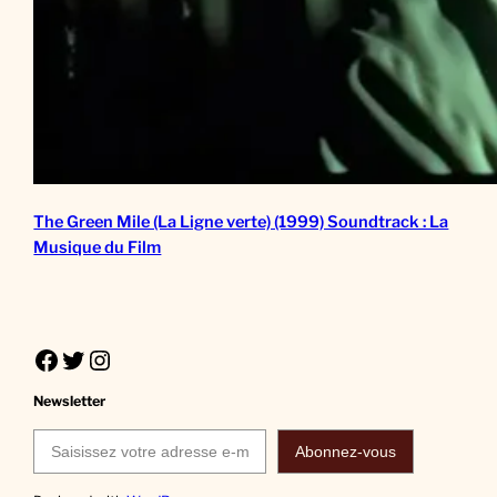
The Green Mile (La Ligne verte) (1999) Soundtrack : La
Musique du Film
Facebook
Twitter
Instagram
Newsletter
Saisissez votre adresse e-mail…
Abonnez-vous