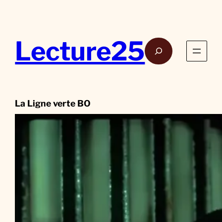
Aller
au
contenu
Lecture25
Rech
La Ligne verte BO