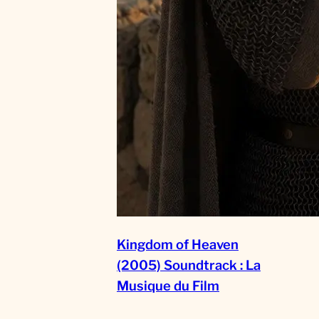
Kingdom of Heaven
(2005) Soundtrack : La
Musique du Film