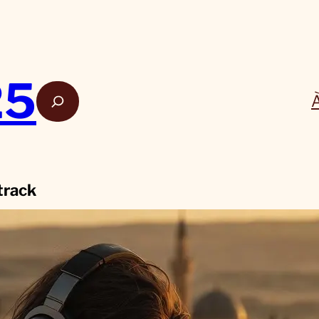
25
Rech
track