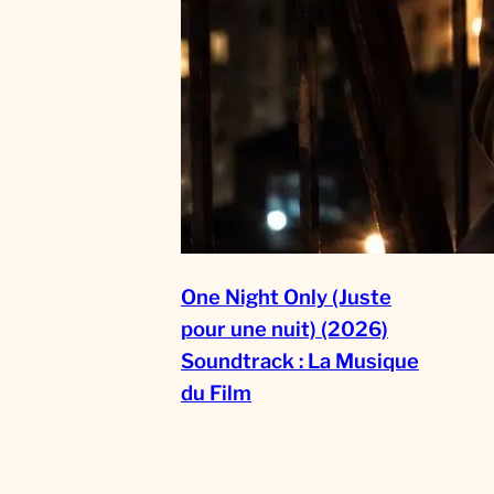
One Night Only (Juste
pour une nuit) (2026)
Soundtrack : La Musique
du Film