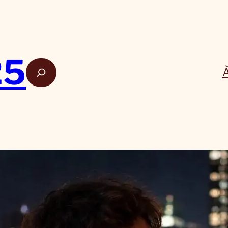
25
Rech