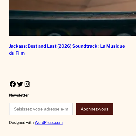
Jackass: Best and Last (2026) Soundtrack : La Musique
du Film
Facebook
Twitter
Instagram
Newsletter
Saisissez votre adresse e-mail…
Abonnez-vous
Designed with
WordPress.com