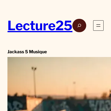
Aller
au
contenu
Lecture25
Rech
Jackass 5 Musique