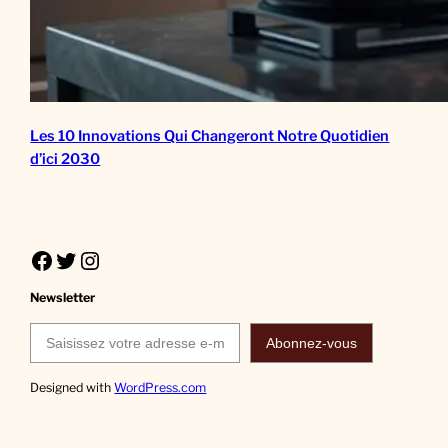
Les 10 Innovations Qui Changeront Notre Quotidien
d’ici 2030
Facebook
Twitter
Instagram
Newsletter
Saisissez votre adresse e-mail…
Abonnez-vous
Designed with
WordPress.com