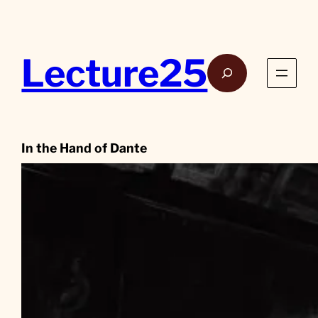
Aller
au
contenu
Lecture25
Rech
In the Hand of Dante