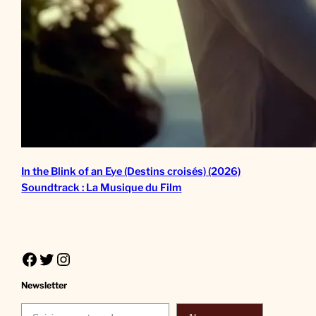
In the Blink of an Eye (Destins croisés) (2026)
Soundtrack : La Musique du Film
Facebook
Twitter
Instagram
Newsletter
Saisissez votre adresse e-mail…