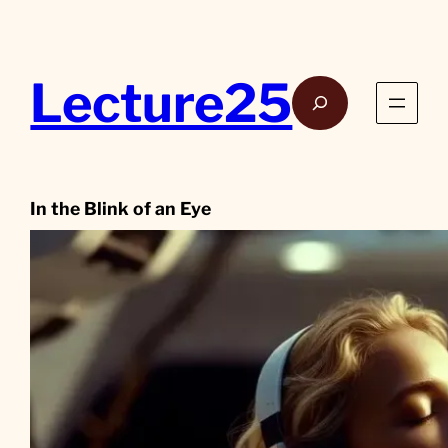
Aller
au
contenu
Lecture25
Rech
In the Blink of an Eye