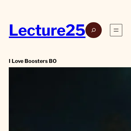
Aller
au
contenu
Lecture25
Rech
I Love Boosters BO