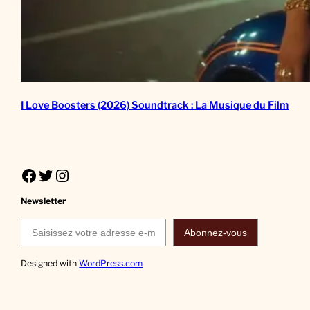
I Love Boosters (2026) Soundtrack : La Musique du Film
Facebook
Twitter
Instagram
Newsletter
Saisissez votre adresse e-mail…
Abonnez-vous
Designed with
WordPress.com