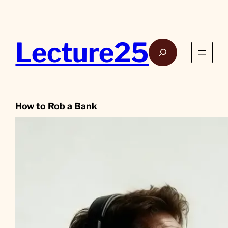
Aller
au
contenu
Lecture25
Rech
How to Rob a Bank