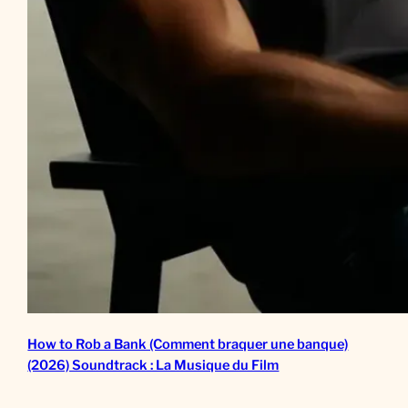
How to Rob a Bank (Comment braquer une banque)
(2026) Soundtrack : La Musique du Film