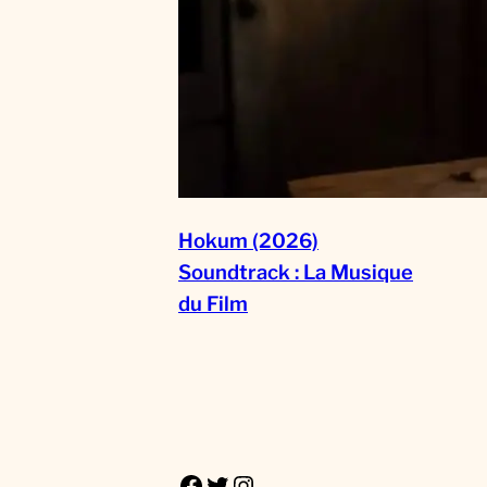
Hokum (2026)
Soundtrack : La Musique
du Film
Facebook
Twitter
Instagram