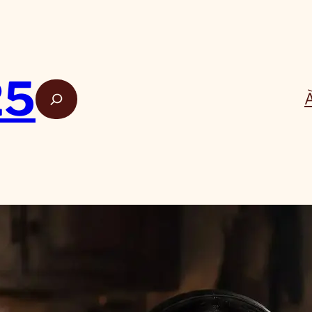
25
Rech