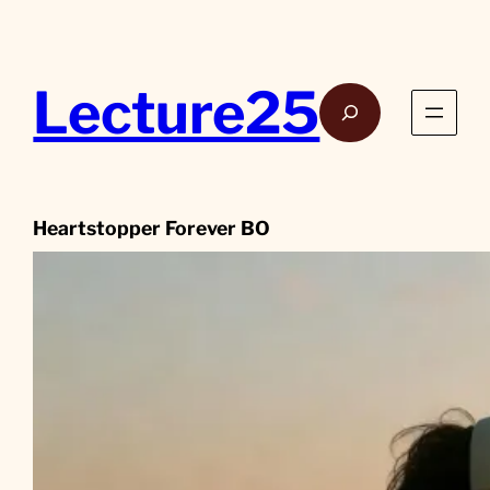
Aller
au
contenu
Lecture25
Rech
Heartstopper Forever BO