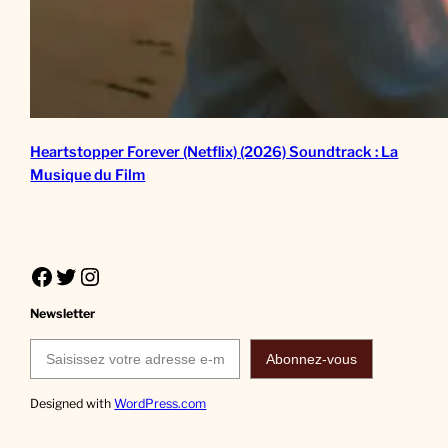
Heartstopper Forever (Netflix) (2026) Soundtrack : La
Musique du Film
Facebook
Twitter
Instagram
Newsletter
Saisissez votre adresse e-mail…
Abonnez-vous
Designed with
WordPress.com