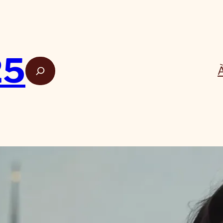
25
Rech