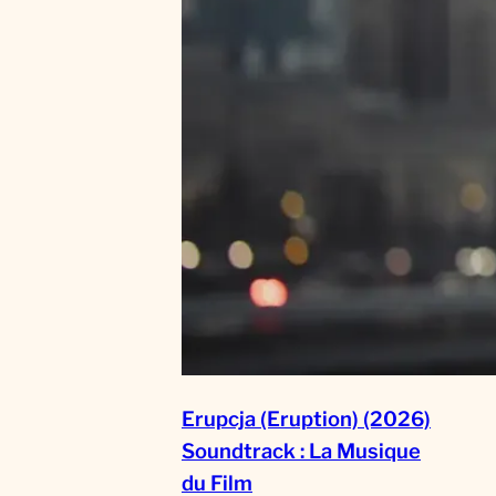
Erupcja (Eruption) (2026)
Soundtrack : La Musique
du Film