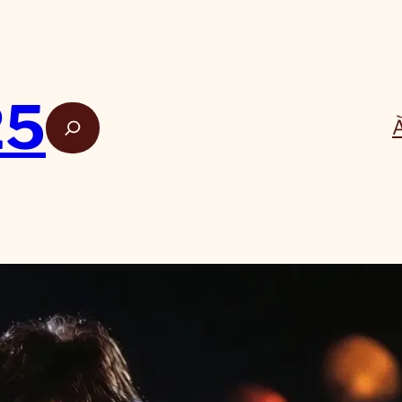
25
Rech