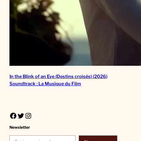
In the Blink of an Eye (Destins croisés) (2026)
Soundtrack : La Musique du Film
Facebook
Twitter
Instagram
Newsletter
Saisissez votre adresse e-mail…