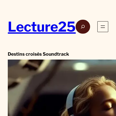
Aller
au
contenu
Lecture25
Rech
Destins croisés Soundtrack