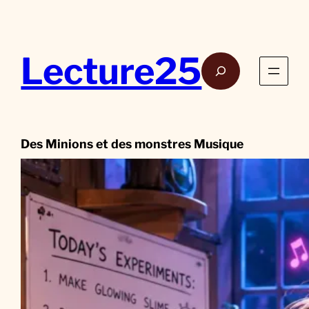
Aller
au
contenu
Lecture25
Rech
Des Minions et des monstres Musique