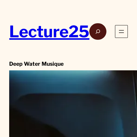
Aller
au
contenu
Lecture25
Rech
Deep Water Musique