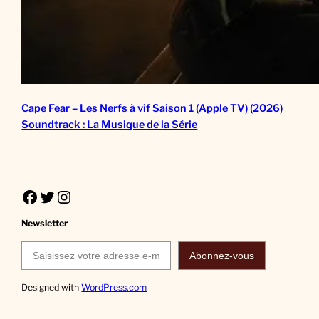
Cape Fear – Les Nerfs à vif Saison 1 (Apple TV) (2026)
Soundtrack : La Musique de la Série
Facebook
Twitter
Instagram
Newsletter
Saisissez votre adresse e-mail…
Abonnez-vous
Designed with
WordPress.com