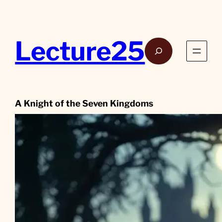
Aller
au
contenu
Lecture25
Rech
A Knight of the Seven Kingdoms