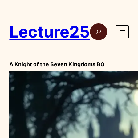
Aller
au
contenu
Lecture25
Rech
A Knight of the Seven Kingdoms BO