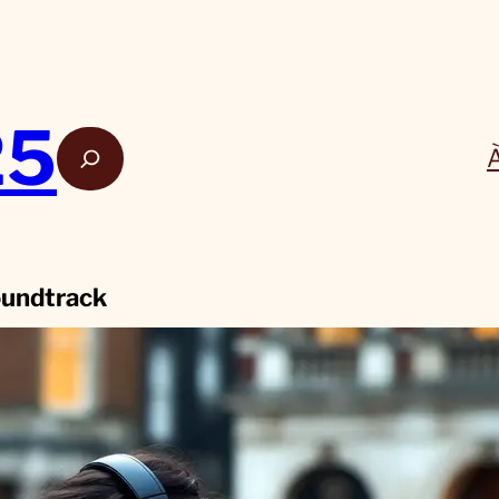
25
Rech
oundtrack