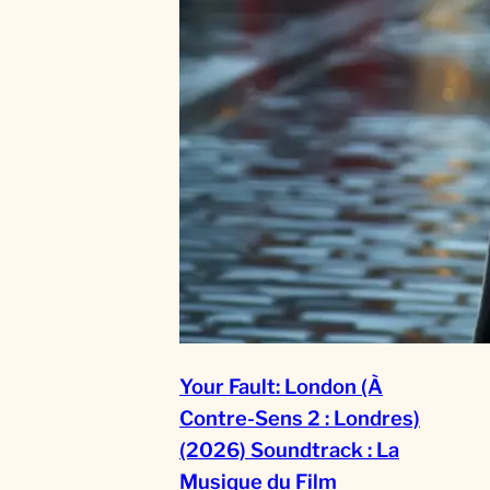
Your Fault: London (À
Contre-Sens 2 : Londres)
(2026) Soundtrack : La
Musique du Film