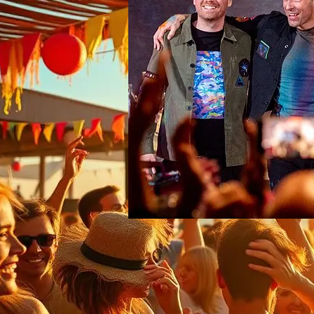
Quels clips de Coldplay
ont dépassé le milliard de
vues ? (Records YouTube
2026)