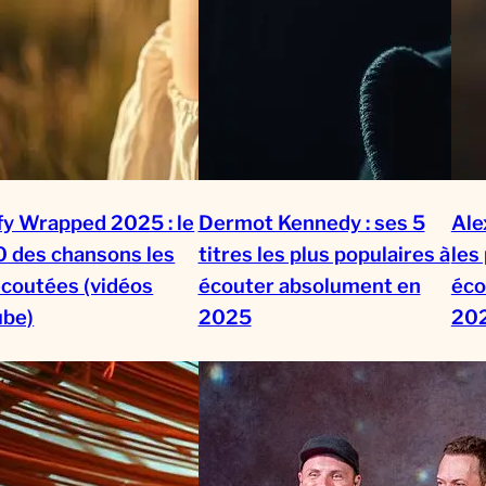
fy Wrapped 2025 : le
Dermot Kennedy : ses 5
Ale
0 des chansons les
titres les plus populaires à
les
écoutées (vidéos
écouter absolument en
éco
ube)
2025
20