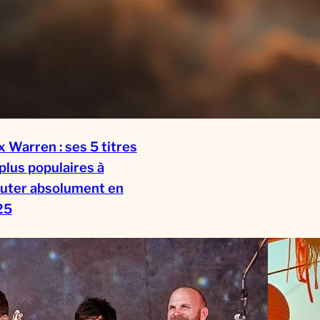
x Warren : ses 5 titres
 plus populaires à
uter absolument en
25