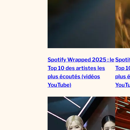
Spotify Wrapped 2025 : le
Spoti
Top 10 des artistes les
Top 1
plus écoutés (vidéos
plus 
YouTube)
YouT