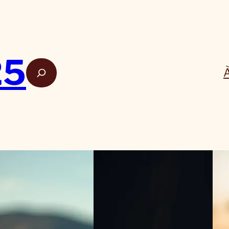
25
Rech